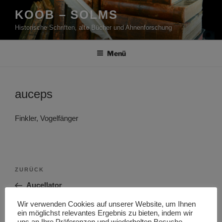
Zum
KOOB – SOLMS
Inhalt
Historische Schriften, alte Bücher und Ahnenforschung
springen
Menü
auceps
Finkler, Vogelfänger
Beitragsnavigation
Vorheriger
ZURÜCK
Beitrag
Aucellator
Wir verwenden Cookies auf unserer Website, um Ihnen
Nächster
WEITER
ein möglichst relevantes Ergebnis zu bieten, indem wir
Beitrag