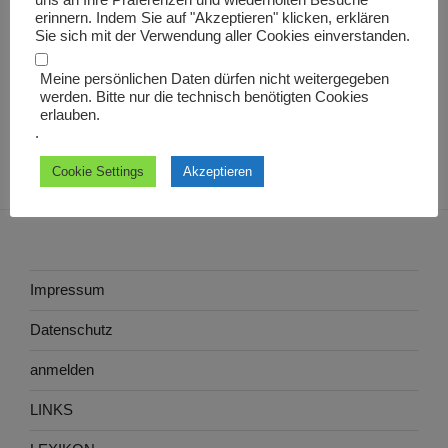
uns an Ihre Präferenzen und wiederholten Besuche
auctionarius
erinnern. Indem Sie auf "Akzeptieren" klicken, erklären
Sie sich mit der Verwendung aller Cookies einverstanden.
Meine persönlichen Daten dürfen nicht weitergegeben
werden. Bitte nur die technisch benötigten Cookies
erlauben.
.
Cookie Settings
Akzeptieren
Impressum
Datenschutz
anmelden
LINKS