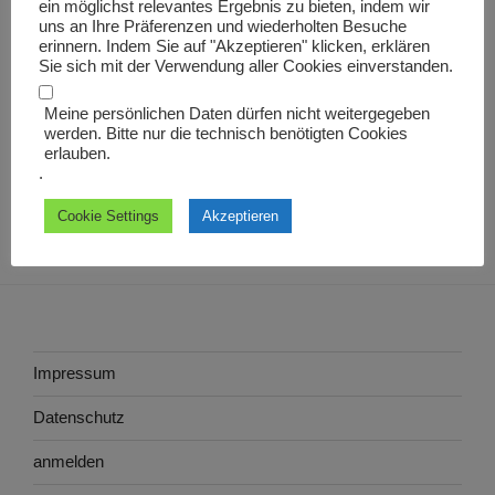
ein möglichst relevantes Ergebnis zu bieten, indem wir
Nächster
WEITER
uns an Ihre Präferenzen und wiederholten Besuche
erinnern. Indem Sie auf "Akzeptieren" klicken, erklären
Beitrag
arcibusarius
Sie sich mit der Verwendung aller Cookies einverstanden.
Meine persönlichen Daten dürfen nicht weitergegeben
werden. Bitte nur die technisch benötigten Cookies
erlauben.
.
Cookie Settings
Akzeptieren
Impressum
Datenschutz
anmelden