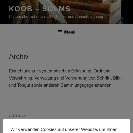
Zum
KOOB – SOLMS
Inhalt
Historische Schriften, alte Bücher und Ahnenforschung
springen
Menü
Archiv
Einrichtung zur systematischen Erfassung, Ordnung,
Verwahrung, Verwaltung und Verwertung von Schrift-, Bild-
und Tongut sowie anderen Sammlungsgegenständen.
Beitragsnavigation
Vorheriger
ZURÜCK
Beitrag
Architriclinus
Wir verwenden Cookies auf unserer Website, um Ihnen