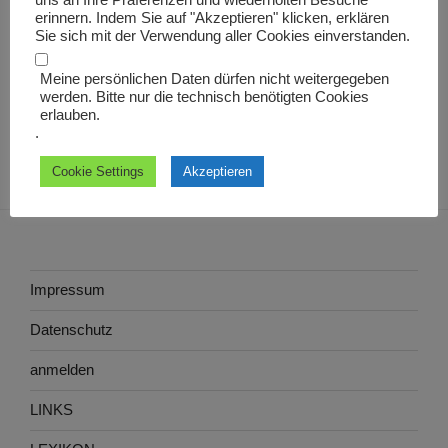
uns an Ihre Präferenzen und wiederholten Besuche
Andreas
erinnern. Indem Sie auf "Akzeptieren" klicken, erklären
Sie sich mit der Verwendung aller Cookies einverstanden.
Meine persönlichen Daten dürfen nicht weitergegeben
werden. Bitte nur die technisch benötigten Cookies
erlauben.
.
Cookie Settings
Akzeptieren
Impressum
Datenschutz
anmelden
LINKS