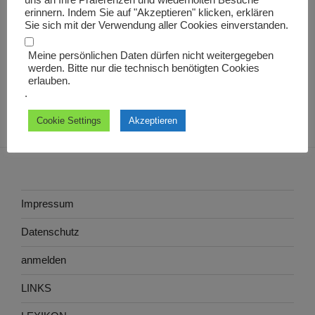
uns an Ihre Präferenzen und wiederholten Besuche
AL
erinnern. Indem Sie auf "Akzeptieren" klicken, erklären
Sie sich mit der Verwendung aller Cookies einverstanden.
Meine persönlichen Daten dürfen nicht weitergegeben
werden. Bitte nur die technisch benötigten Cookies
erlauben.
.
Cookie Settings
Akzeptieren
Impressum
Datenschutz
anmelden
LINKS