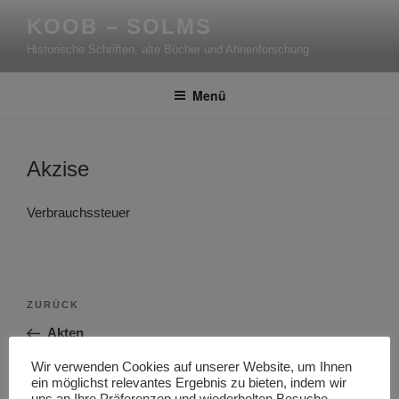
Zum
KOOB – SOLMS
Inhalt
Historische Schriften, alte Bücher und Ahnenforschung
springen
Menü
Akzise
Verbrauchssteuer
Beitragsnavigation
Vorheriger
ZURÜCK
Beitrag
Akten
Wir verwenden Cookies auf unserer Website, um Ihnen
Nächster
WEITER
ein möglichst relevantes Ergebnis zu bieten, indem wir
Beitrag