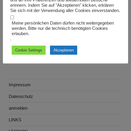
uns an Ihre Präferenzen und wiederholten Besuche
aestimator rerum
erinnern. Indem Sie auf "Akzeptieren" klicken, erklären
Sie sich mit der Verwendung aller Cookies einverstanden.
Meine persönlichen Daten dürfen nicht weitergegeben
werden. Bitte nur die technisch benötigten Cookies
erlauben.
.
Cookie Settings
Akzeptieren
Impressum
Datenschutz
anmelden
LINKS