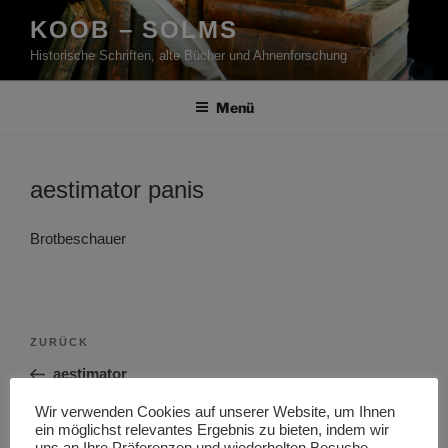
Zum
KOOB – SOLMS
Inhalt
Historische Schriften, alte Bücher und Ahnenforschung
springen
Menü
aestimator panis
Brotbeschauer
Beitragsnavigation
Vorheriger
ZURÜCK
Beitrag
aestimator
Wir verwenden Cookies auf unserer Website, um Ihnen
Nächster
WEITER
ein möglichst relevantes Ergebnis zu bieten, indem wir
Beitrag