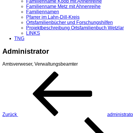
Familienname Koob mit Ahnenreihe
Familienname Metz mit Ahnenreihe
Familiennamen
Pfarrer im Lahn-Dill-Kreis
Ortsfamilienbücher und Forschungshilfen
Projektbeschreibung Ortsfamilienbuch Wetzlar
LINKS
TNG
Administrator
Amtsverweser, Verwaltungsbeamter
Beitragsnavigation
Vorheriger
Beitrag
Zurück
administrato
Nächster
Beitrag