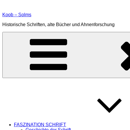
Zum
Inhalt
Koob – Solms
springen
Historische Schriften, alte Bücher und Ahnenforschung
FASZINATION SCHRIFT
Geschichte der Schrift