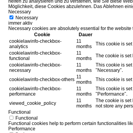
helfen zu analysieren und zu verstehen, wie Sie diese Web
Möglichkeit, diese Cookies abzulehnen. Das Ablehnen einig
Necessary
Necessary
immer aktiv
Necessary cookies are absolutely essential for the website 
Cookie
Dauer
cookielawinfo-checkbox-
11
This cookie is se
analytics
months
cookielawinfo-checkbox-
11
The cookie is set
functional
months
cookielawinfo-checkbox-
11
This cookie is se
necessary
months
"Necessary".
11
cookielawinfo-checkbox-others
This cookie is se
months
cookielawinfo-checkbox-
11
This cookie is se
performance
months
"Performance".
11
The cookie is set
viewed_cookie_policy
months
not store any pers
Functional
Functional
Functional cookies help to perform certain functionalities li
Performance