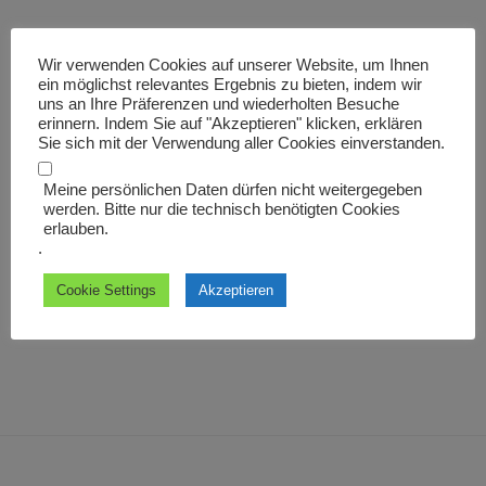
Wir verwenden Cookies auf unserer Website, um Ihnen
Beitragsnavigation
ein möglichst relevantes Ergebnis zu bieten, indem wir
Vorheriger
ZURÜCK
uns an Ihre Präferenzen und wiederholten Besuche
Beitrag
erinnern. Indem Sie auf "Akzeptieren" klicken, erklären
Abg.
Sie sich mit der Verwendung aller Cookies einverstanden.
Nächster
WEITER
Meine persönlichen Daten dürfen nicht weitergegeben
Beitrag
Abgegangene Orte
werden. Bitte nur die technisch benötigten Cookies
erlauben.
.
Cookie Settings
Akzeptieren