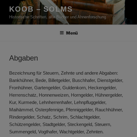
Zum
KOOB – SOLMS
Inhalt
Historische Schriften, alte Bücher und Ahnenforschung
springen
Menü
Abgaben
Bezeichnung für Steuern, Zehnte und andere Abgaben:
Bankhühner, Bede, Billetgelder, Buschhafer, Dienstgelder,
Fronhühner, Gartengelder, Guldenkorn, Heckengelder,
Herrenschatz, Honnenweizen, Horngelder, Hühnergelder,
Kur, Kurmede, Lehnherrenhafer, Lehnpfluggelder,
Maihämmel, Osterpfennige, Pfenniggelder, Rauchhühner,
Rindergelder, Schatz, Schrim, Schlachtgelder,
Schützengelder, Stadtgelder, Steckengeld, Steuern,
Summengeld, Vogthafer, Wachtgelder, Zehnten.