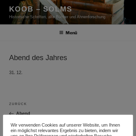
Zum
KOOB – SOLMS
Inhalt
Historische Schriften, alte Bücher und Ahnenforschung
springen
Menü
Abend des Jahres
31. 12.
Beitragsnavigation
Vorheriger
ZURÜCK
Beitrag
Abend
Wir verwenden Cookies auf unserer Website, um Ihnen
Nächster
WEITER
ein möglichst relevantes Ergebnis zu bieten, indem wir
Beitrag