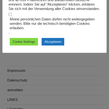
uns an Ihre Präferenzen und wiederholten Besuche
Abg.
erinnern. Indem Sie auf "Akzeptieren" klicken, erklären
Sie sich mit der Verwendung aller Cookies einverstanden.
Meine persönlichen Daten dürfen nicht weitergegeben
werden. Bitte nur die technisch benötigten Cookies
erlauben.
.
Cookie Settings
Akzeptieren
Impressum
Datenschutz
anmelden
LINKS