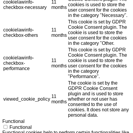
cookielawinfo-
11
cookies is used to store the
checkbox-necessary
months
user consent for the cookies
in the category "Necessary".
This cookie is set by GDPR
Cookie Consent plugin. The
cookielawinfo-
11
cookie is used to store the
checkbox-others
months
user consent for the cookies
in the category "Other.
This cookie is set by GDPR
Cookie Consent plugin. The
cookielawinfo-
11
cookie is used to store the
checkbox-
months
user consent for the cookies
performance
in the category
"Performance".
The cookie is set by the
GDPR Cookie Consent
plugin and is used to store
11
viewed_cookie_policy
whether or not user has
months
consented to the use of
cookies. It does not store any
personal data.
Functional
Functional
Functional cookies help to perform certain functionalities like