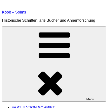
Zum
Inhalt
Koob – Solms
springen
Historische Schriften, alte Bücher und Ahnenforschung
Menü
FASZINATION SCHRIFT