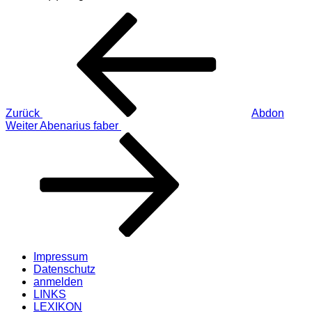
Beitragsnavigation
Vorheriger
Beitrag
Zurück
Abdon
Nächster
Weiter
Abenarius faber
Beitrag
Impressum
Datenschutz
anmelden
LINKS
LEXIKON