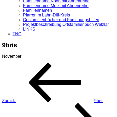
Familienname Koob mit Ahnenreihe
Familienname Metz mit Ahnenreihe
Familiennamen
Pfarrer im Lahn-Dill-Kreis
Ortsfamilienbücher und Forschungshilfen
Projektbeschreibung Ortsfamilienbuch Wetzlar
LINKS
TNG
9bris
November
Beitragsnavigation
Vorheriger
Beitrag
Zurück
9ber
Nächster
Beitrag