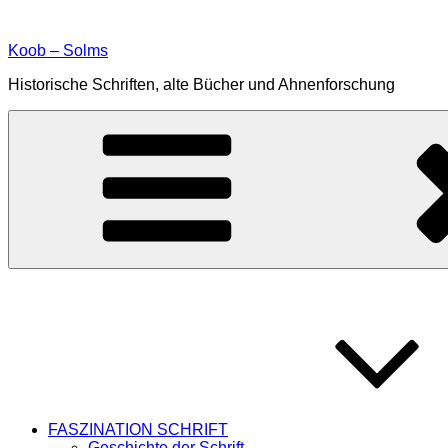
Zum
Inhalt
Koob – Solms
springen
Historische Schriften, alte Bücher und Ahnenforschung
FASZINATION SCHRIFT
Geschichte der Schrift