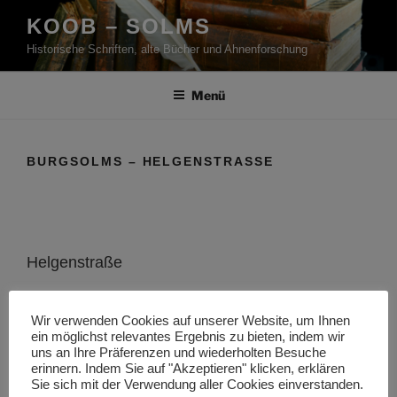
Zum
KOOB – SOLMS
Inhalt
Historische Schriften, alte Bücher und Ahnenforschung
springen
Menü
BURGSOLMS – HELGENSTRASSE
Helgenstraße
Die Helgenstraße liegt südwestlich von der Mitte von
Burgsolms und ist ca. 1.2 km vom Zentrum entfernt.
Wir verwenden Cookies auf unserer Website, um Ihnen
ein möglichst relevantes Ergebnis zu bieten, indem wir
uns an Ihre Präferenzen und wiederholten Besuche
Straßen in der Umgebung von Helgenstraße sind
erinnern. Indem Sie auf "Akzeptieren" klicken, erklären
Margarethenstraße, Hollmannstraße, Helgenhöhe,
Sie sich mit der Verwendung aller Cookies einverstanden.