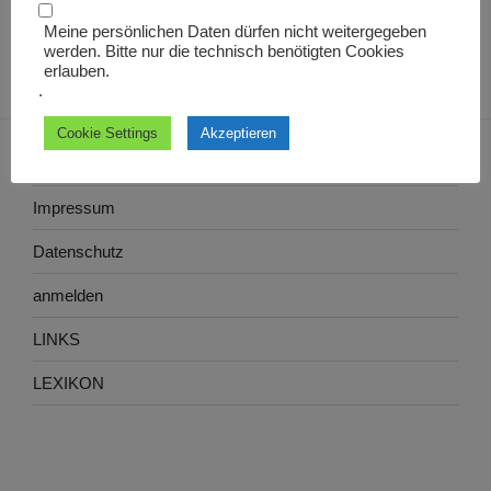
Kegelbahnstraße, Turnhallenweg und Steinstraße.
Meine persönlichen Daten dürfen nicht weitergegeben
werden. Bitte nur die technisch benötigten Cookies
erlauben.
.
Cookie Settings
Akzeptieren
Impressum
Datenschutz
anmelden
LINKS
LEXIKON