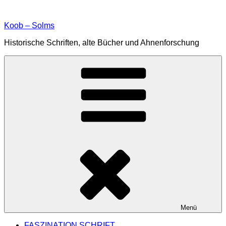
Zum
Inhalt
Koob – Solms
springen
Historische Schriften, alte Bücher und Ahnenforschung
Menü
FASZINATION SCHRIFT